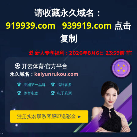
技术文章
当前位置：
主页
>
技术文章
>一体型马弗炉在材料分析中的应用
电话咨询
一体型马弗炉在材料分析中的应用
更新时间：2025-08-20 点击次数：281