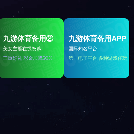
验室内经受同一温度环境试验下获得*的测试结果。 ◆多段
期：
2025-11-11
、时间及升温速率，可预设排气风门开启、闭合时间，以
页 跳转到第
页
国）
：
化工仪器网
管理登陆
箱，试验箱，一体型马沸炉，水浴锅，加热板，封闭电炉，