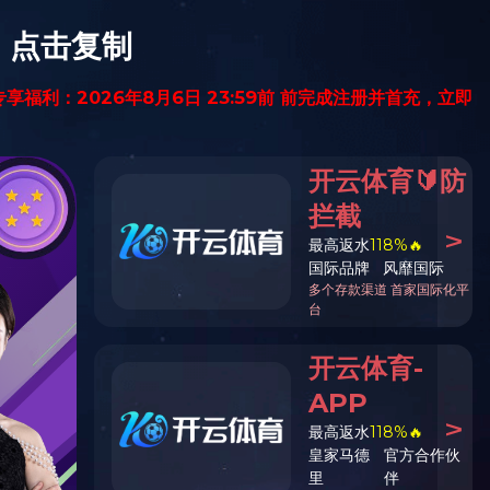
返回首页
在线留言
星空online（中国）
邮箱地址
在线客服
2272872448@qq.com
交流咨询
在线留言
星空online（中国）
在线客服
电话咨询