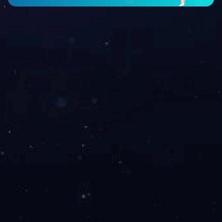
如果您有任何问题，请跟我们联系！
星空online（中国）
版权所有©2025 星空体育平台官方网站
备案号：沪ICP备
09042245号-4
sitemap.xml
技术支持：
化工仪器网
管理登陆
星空体育平台官方网站(www.devlinidc.com)主营：
药品稳定性试
验箱，恒温恒湿箱，高低温循环箱，低温恒温槽，干燥箱，培养
箱，试验箱，一体型马沸炉，水浴锅，加热板，封闭电炉，
地址：上海市奉贤区港文路550号璨坤集团临港芯片园区5号楼
爱游戏体育官方网站首页(中国)有限公司
|
开云链接官网_开云(中国)
|
乐
鱼注册
|
乐鱼页面在线登录
|
华体会手机在线官网
|
leyu·乐鱼(中国)体育