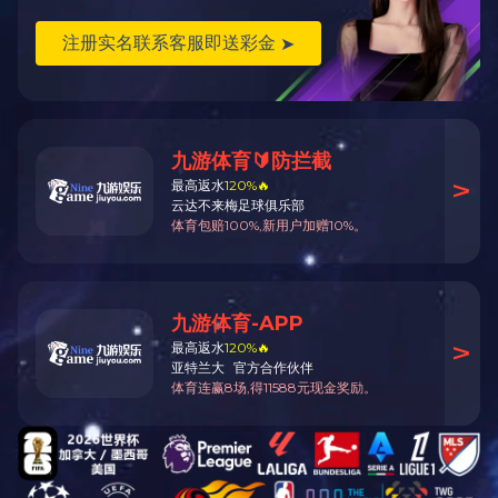
HHG-9248A慧泰400℃电热恒温鼓风干燥箱
产品型号：HHG-9248A 电源电压：AC220V 50HZ 控温范围：
RT+20-400℃ 恒温波动度：±2℃ 温度分辨率：1℃ 输出功率：
4000W 工作室尺寸：500*600*750 公称容积：240L 载物托架
访问次数：
2222
产品型号：
HHG-9248A
（标配）：2块
更新日期：
2025-11-11
查看详情
在线留言