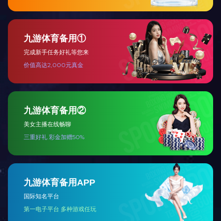
HHG-9078A慧泰400℃电热恒温鼓风干燥箱
产品型号：HHG-9078A 电源电压：AC220V 50HZ 控温范围：
RT+20-400℃ 恒温波动度：±2℃ 温度分辨率：1℃ 输出功率：
2800W 工作室尺寸：400*400*450 公称容积：70L 载物托架
访问次数：
2138
产品型号：
HHG-9078A
（标配）：2块
更新日期：
2025-11-11
查看详情
在线留言